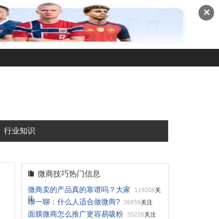
✕
行业知识
微商技巧热门信息
微商卖的产品真的靠谱吗？大家
119208
关
注
聊一聊：什么人适合做微商?
36659
关注
面膜微商怎么推广更容易吸粉
35228
关注