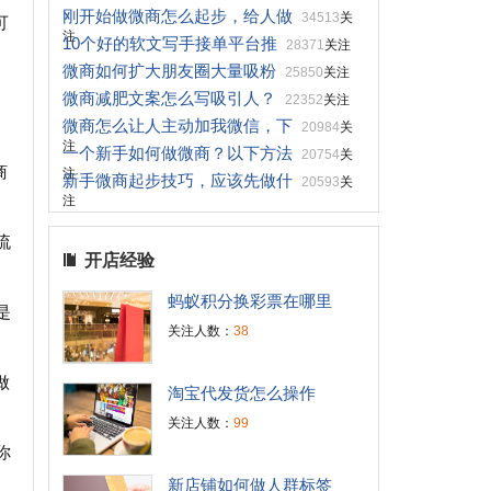
刚开始做微商怎么起步，给人做
34513
关
可
注
10个好的软文写手接单平台推
28371
关注
微商如何扩大朋友圈大量吸粉
25850
关注
微商减肥文案怎么写吸引人？
22352
关注
微商怎么让人主动加我微信，下
20984
关
注
一个新手如何做微商？以下方法
20754
关
商
注
新手微商起步技巧，应该先做什
20593
关
注
流
开店经验
蚂蚁积分换彩票在哪里
是
关注人数：
38
做
淘宝代发货怎么操作
关注人数：
99
你
新店铺如何做人群标签