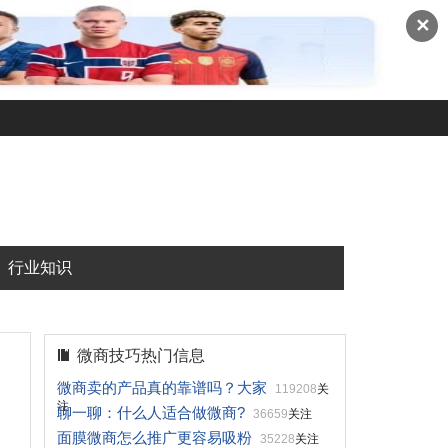
✕
行业知识
微商技巧热门信息
微商卖的产品真的靠谱吗？大家
119208
关
注
聊一聊：什么人适合做微商?
36659
关注
面膜微商怎么推广更容易吸粉
35228
关注