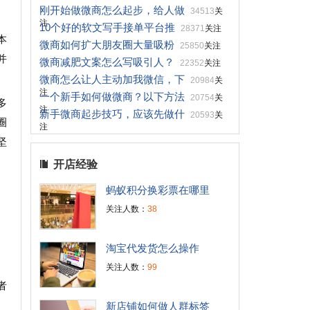
刚开始做微商怎么起步，给人做
34513
关
注
10个好的软文写手接单平台推
28371
关注
本
微商如何扩大朋友圈大量吸粉
25850
关注
并
微商减肥文案怎么写吸引人？
22352
关注
微商怎么让人主动加我微信，下
20984
关
注
一个新手如何做微商？以下方法
20754
关
多
注
新手微商起步技巧，应该先做什
20593
关
圈
注
坚
开店经验
蚂蚁积分换彩票在哪里
关注人数：
38
淘宝代发货怎么操作
关注人数：
99
者
新店铺如何做人群标签