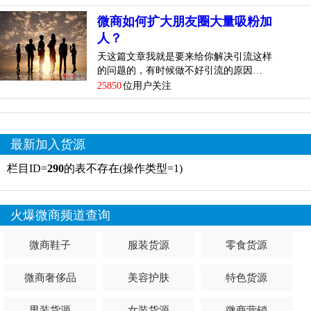
微商如何扩大朋友圈大量吸粉加
人？
天这篇文章我就是要来给你解决引流这样
的问题的，有时候做不好引流的原因…
25850
位用户关注
最新加入货源
栏目ID=
290
的表不存在(操作类型=1)
火爆微商频道查询
微商鞋子
服装货源
零食货源
微商奢侈品
美容护肤
特色货源
男装货源
女装货源
微商营销