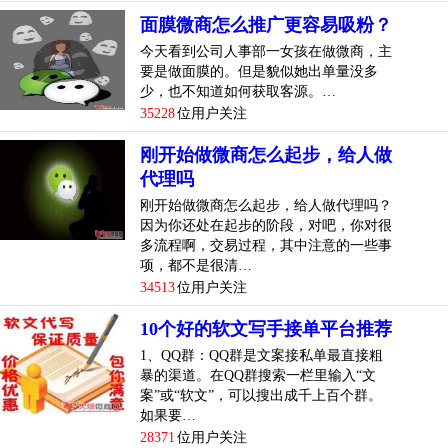
面膜微商怎么推广更容易吸粉？
今天看到公司人事部一女孩在做微商，主
要是做面膜的。但是貌似她出单量没多
少，也不知道如何获取客源。…
35228
位用户关注
刚开始做微商怎么起步，给人做
代理吗
刚开始做微商怎么起步，给人做代理吗？
因为你还处在起步的阶段，对吧，你对很
多流程啊，交易过程，其中注意的一些事
项，都不是很清…
34513
位用户关注
10个好的软文写手接单平台推荐
1、QQ群：QQ群是文案接私单最直接粗
暴的渠道。在QQ群搜索一栏里输入“文
案”或“软文”，可以搜出成千上百个群。
如果要…
28371
位用户关注