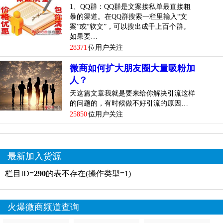
1、QQ群：QQ群是文案接私单最直接粗
暴的渠道。在QQ群搜索一栏里输入“文
案”或“软文”，可以搜出成千上百个群。
如果要…
28371
位用户关注
微商如何扩大朋友圈大量吸粉加
人？
天这篇文章我就是要来给你解决引流这样
的问题的，有时候做不好引流的原因…
25850
位用户关注
最新加入货源
栏目ID=
290
的表不存在(操作类型=1)
火爆微商频道查询