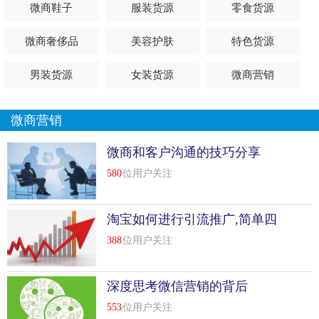
微商鞋子
服装货源
零食货源
微商奢侈品
美容护肤
特色货源
男装货源
女装货源
微商营销
微商营销
微商和客户沟通的技巧分享
580
位用户关注
淘宝如何进行引流推广,简单四
招快速引流
388
位用户关注
深度思考微信营销的背后
553
位用户关注