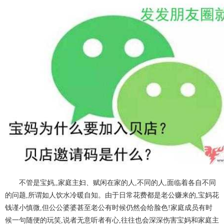
不管是宝妈,,家庭主妇、赋闲在家的人,不同的人,面临着各自不同
的问题,所谓如人饮水冷暖自知。由于日常花费都是老公赚来的,宝妈花
钱谨小慎微,但公公婆婆甚至老公有时候仍然会给脸色!家庭成员有时
候一句随便的玩笑,说者无意听者有心,往往也会深深伤害宝妈和家庭主