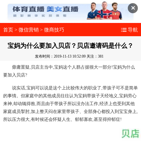
✕
首页
>
微信营销
>
微商技巧
导航
宝妈为什么要加入贝店？贝店邀请码是什么？
发布时间：2019-11-13 10:52:09
关注：381
毋庸置疑,贝店主当中,宝妈这个人群占据很大一部分!宝妈为什么
要加入贝店?
说实话,宝妈可以说是这个上比较伟大的职业了,带孩子可不是简单
的事情。但家庭中的其他成员往往认为宝妈带孩子天经地义,宝妈劳心
来神,却动辄得咎,而且由于带孩子所以没办法工作,经济上也受到其他
家庭成员掣肘,加上整天闷在家里带孩子、全部身心都投入到宝宝身上,
所以压力很大,有时候还会怀疑人生、郁郁寡欢,甚至得抑郁症!