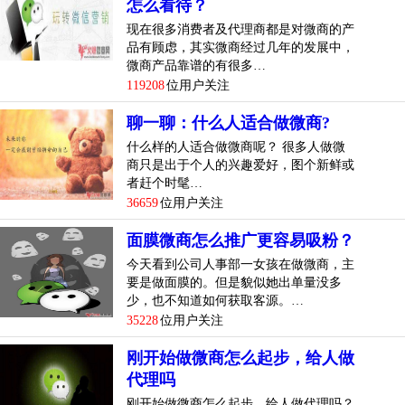
怎么看待？
现在很多消费者及代理商都是对微商的产
品有顾虑，其实微商经过几年的发展中，
微商产品靠谱的有很多…
119208
位用户关注
聊一聊：什么人适合做微商?
什么样的人适合做微商呢？ 很多人做微
商只是出于个人的兴趣爱好，图个新鲜或
者赶个时髦…
36659
位用户关注
面膜微商怎么推广更容易吸粉？
今天看到公司人事部一女孩在做微商，主
要是做面膜的。但是貌似她出单量没多
少，也不知道如何获取客源。…
35228
位用户关注
刚开始做微商怎么起步，给人做
代理吗
刚开始做微商怎么起步，给人做代理吗？