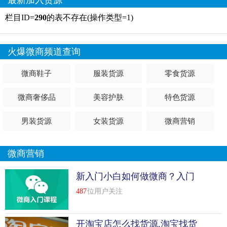
最新加入货源
栏目ID=
290
的表不存在(操作类型=1)
火爆微商频道查询
微商鞋子
服装货源
零食货源
微商奢侈品
美容护肤
特色货源
男装货源
女装货源
微商营销
微商营销
新入门小白如何做微商？入门
必懂几点知识
487
位用户关注
开淘宝店怎么找货源,淘宝找货