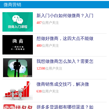
微商营销
新入门小白如何做微商？入门
必懂几点知识
487
位用户关注
想做好微商，这四大点不能做
480
位用户关注
我想做微商怎么加入？需要怎
么做？
12598
位用户关注
微商销售成交技巧，解决微
商“成交率低”
638
位用户关注
拼多多货源都有哪些渠道？如