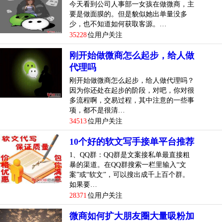
今天看到公司人事部一女孩在做微商，主
要是做面膜的。但是貌似她出单量没多
少，也不知道如何获取客源。…
35228
位用户关注
刚开始做微商怎么起步，给人做
代理吗
刚开始做微商怎么起步，给人做代理吗？
因为你还处在起步的阶段，对吧，你对很
多流程啊，交易过程，其中注意的一些事
项，都不是很清…
34513
位用户关注
10个好的软文写手接单平台推荐
1、QQ群：QQ群是文案接私单最直接粗
暴的渠道。在QQ群搜索一栏里输入“文
案”或“软文”，可以搜出成千上百个群。
如果要…
28371
位用户关注
微商如何扩大朋友圈大量吸粉加