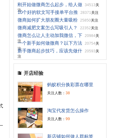
刚开始做微商怎么起步，给人做
34513
关
注
10个好的软文写手接单平台推
28371
关注
微商如何扩大朋友圈大量吸粉
25850
关注
微商减肥文案怎么写吸引人？
22352
关注
微商怎么让人主动加我微信，下
20984
关
注
一个新手如何做微商？以下方法
20754
关
注
新手微商起步技巧，应该先做什
20593
关
注
开店经验
蚂蚁积分换彩票在哪里
关注人数：
38
式
淘宝代发货怎么操作
关注人数：
99
一
新店铺如何做人群标签