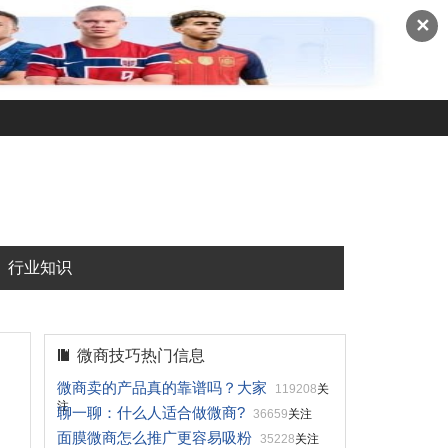
✕
行业知识
微商技巧热门信息
微商卖的产品真的靠谱吗？大家
119208
关
注
聊一聊：什么人适合做微商?
36659
关注
面膜微商怎么推广更容易吸粉
35228
关注