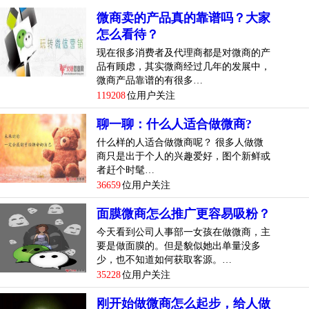
微商卖的产品真的靠谱吗？大家
怎么看待？
现在很多消费者及代理商都是对微商的产
品有顾虑，其实微商经过几年的发展中，
微商产品靠谱的有很多…
119208
位用户关注
聊一聊：什么人适合做微商?
什么样的人适合做微商呢？ 很多人做微
商只是出于个人的兴趣爱好，图个新鲜或
者赶个时髦…
36659
位用户关注
面膜微商怎么推广更容易吸粉？
今天看到公司人事部一女孩在做微商，主
要是做面膜的。但是貌似她出单量没多
少，也不知道如何获取客源。…
35228
位用户关注
刚开始做微商怎么起步，给人做