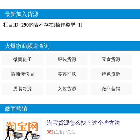
最新加入货源
栏目ID=
290
的表不存在(操作类型=1)
火爆微商频道查询
微商鞋子
服装货源
零食货源
微商奢侈品
美容护肤
特色货源
男装货源
女装货源
微商营销
微商营销
淘宝货源怎么找？这个些方法
你会吗
382
位用户关注