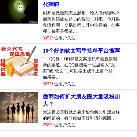
代理吗
刚开始做微商怎么起步，给人做代理吗？
因为你还处在起步的阶段，对吧，你对很
多流程啊，交易过程，其中注意的一些事
项，都不是很清…
34513
位用户关注
10个好的软文写手接单平台推荐
1、QQ群：QQ群是文案接私单最直接粗
暴的渠道。在QQ群搜索一栏里输入“文
案”或“软文”，可以搜出成千上百个群。
如果要…
28371
位用户关注
微商如何扩大朋友圈大量吸粉加
人？
天这篇文章我就是要来给你解决引流这样
的问题的，有时候做不好引流的原因…
25850
位用户关注