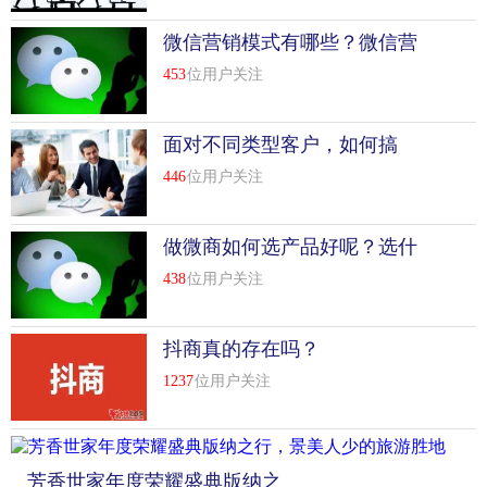
微信营销模式有哪些？微信营
销模式分析
453
位用户关注
面对不同类型客户，如何搞
定？
446
位用户关注
做微商如何选产品好呢？选什
么产品比较好?
438
位用户关注
抖商真的存在吗？
1237
位用户关注
芳香世家年度荣耀盛典版纳之