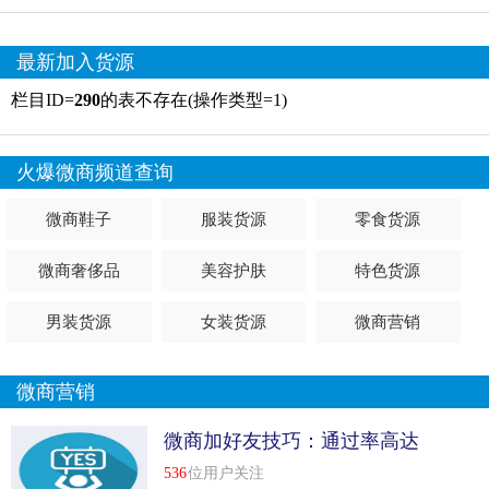
最新加入货源
栏目ID=
290
的表不存在(操作类型=1)
火爆微商频道查询
微商鞋子
服装货源
零食货源
微商奢侈品
美容护肤
特色货源
男装货源
女装货源
微商营销
微商营销
微商加好友技巧：通过率高达
99%的四句话术
536
位用户关注