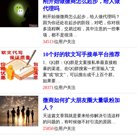
刚开始做微商怎么起步，给人做
代理吗
刚开始做微商怎么起步，给人做代理吗？
因为你还处在起步的阶段，对吧，你对很
多流程啊，交易过程，其中注意的一些事
项，都不是很清…
34513
位用户关注
10个好的软文写手接单平台推荐
1、QQ群：QQ群是文案接私单最直接粗
暴的渠道。在QQ群搜索一栏里输入“文
案”或“软文”，可以搜出成千上百个群。
如果要…
28371
位用户关注
微商如何扩大朋友圈大量吸粉加
人？
天这篇文章我就是要来给你解决引流这样
的问题的，有时候做不好引流的原因…
25850
位用户关注