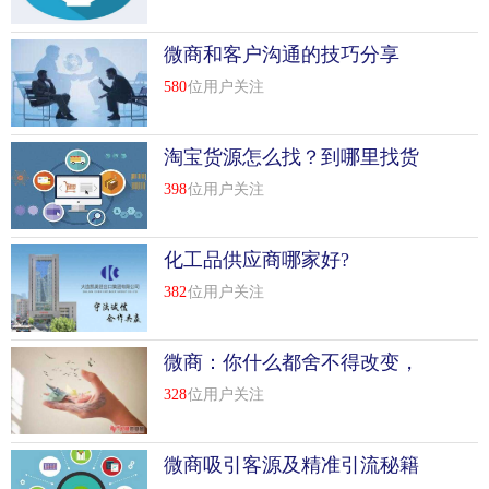
微商和客户沟通的技巧分享
580
位用户关注
淘宝货源怎么找？到哪里找货
源？
398
位用户关注
化工品供应商哪家好?
382
位用户关注
微商：你什么都舍不得改变，
还谈什么未来！
328
位用户关注
微商吸引客源及精准引流秘籍