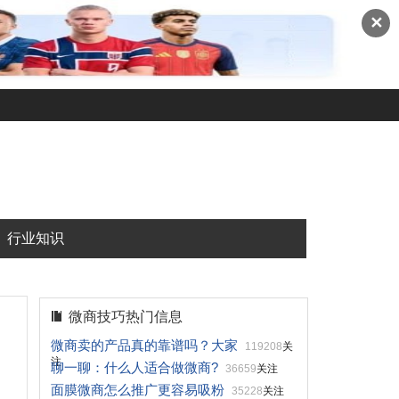
✕
行业知识
微商技巧热门信息
微商卖的产品真的靠谱吗？大家
119208
关
注
聊一聊：什么人适合做微商?
36659
关注
面膜微商怎么推广更容易吸粉
35228
关注