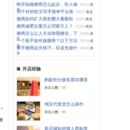
刚开始做微商怎么起步，给人做
34513
关
注
10个好的软文写手接单平台推
28371
关注
微商如何扩大朋友圈大量吸粉
25850
关注
微商减肥文案怎么写吸引人？
22352
关注
微商怎么让人主动加我微信，下
20984
关
注
一个新手如何做微商？以下方法
20754
关
注
新手微商起步技巧，应该先做什
20593
关
注
开店经验
蚂蚁积分换彩票在哪里
关注人数：
38
淘宝代发货怎么操作
”
关注人数：
99
搜
新店铺如何做人群标签