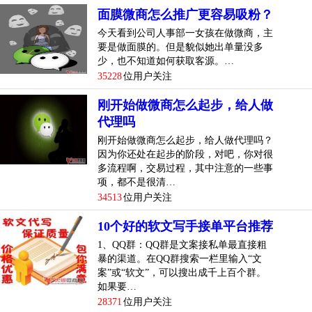
面膜微商怎么推广更容易吸粉？
今天看到公司人事部一女孩在做微商，主
要是做面膜的。但是貌似她出单量没多
少，也不知道如何获取客源。…
35228
位用户关注
刚开始做微商怎么起步，给人做
代理吗
刚开始做微商怎么起步，给人做代理吗？
因为你还处在起步的阶段，对吧，你对很
多流程啊，交易过程，其中注意的一些事
项，都不是很清…
34513
位用户关注
10个好的软文写手接单平台推荐
1、QQ群：QQ群是文案接私单最直接粗
暴的渠道。在QQ群搜索一栏里输入“文
案”或“软文”，可以搜出成千上百个群。
如果要…
28371
位用户关注