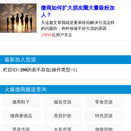
微商如何扩大朋友圈大量吸粉加
人？
天这篇文章我就是要来给你解决引流这样
的问题的，有时候做不好引流的原因…
25850
位用户关注
最新加入货源
栏目ID=
290
的表不存在(操作类型=1)
火爆微商频道查询
微商鞋子
服装货源
零食货源
微商奢侈品
美容护肤
特色货源
男装货源
女装货源
微商营销