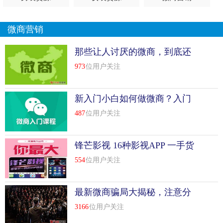
微商营销
那些让人讨厌的微商，到底还
有没有出路？
973
位用户关注
新入门小白如何做微商？入门
必懂几点知识
487
位用户关注
锋芒影视 16种影视APP 一手货
源 全网最低价 日赚上千
554
位用户关注
最新微商骗局大揭秘，注意分
辨！
3166
位用户关注