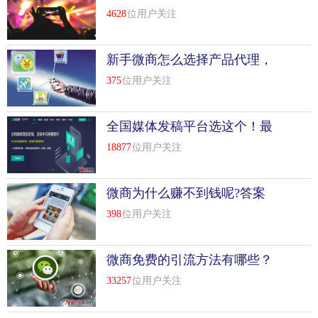
4628
位用户关注
新手微商怎么选择产品代理，
微商代理产品技巧
375
位用户关注
全国媒体发稿平台选这个！最
新推荐
18877
位用户关注
微商为什么赚不到钱呢?答案
在这！
398
位用户关注
微商免费的引流方法有哪些？
33257
位用户关注