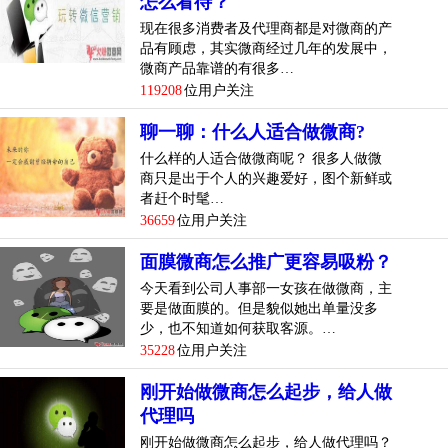
怎么看待？
现在很多消费者及代理商都是对微商的产
品有顾虑，其实微商经过几年的发展中，
微商产品靠谱的有很多…
119208
位用户关注
聊一聊：什么人适合做微商?
什么样的人适合做微商呢？ 很多人做微
商只是出于个人的兴趣爱好，图个新鲜或
者赶个时髦…
36659
位用户关注
面膜微商怎么推广更容易吸粉？
今天看到公司人事部一女孩在做微商，主
要是做面膜的。但是貌似她出单量没多
少，也不知道如何获取客源。…
35228
位用户关注
刚开始做微商怎么起步，给人做
代理吗
刚开始做微商怎么起步，给人做代理吗？