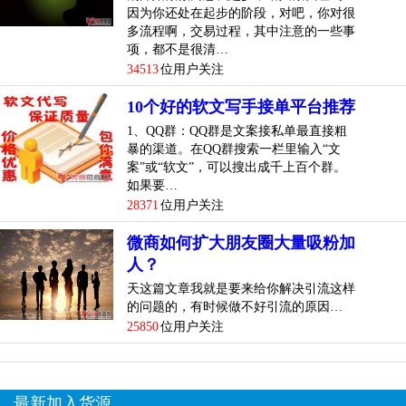
因为你还处在起步的阶段，对吧，你对很
多流程啊，交易过程，其中注意的一些事
项，都不是很清…
34513
位用户关注
10个好的软文写手接单平台推荐
1、QQ群：QQ群是文案接私单最直接粗
暴的渠道。在QQ群搜索一栏里输入“文
案”或“软文”，可以搜出成千上百个群。
如果要…
28371
位用户关注
微商如何扩大朋友圈大量吸粉加
人？
天这篇文章我就是要来给你解决引流这样
的问题的，有时候做不好引流的原因…
25850
位用户关注
最新加入货源