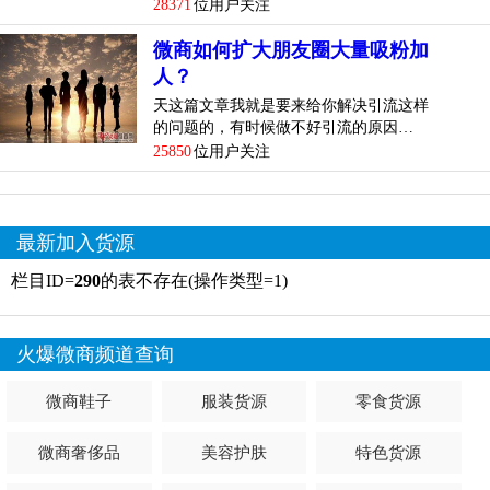
28371
位用户关注
微商如何扩大朋友圈大量吸粉加
人？
天这篇文章我就是要来给你解决引流这样
的问题的，有时候做不好引流的原因…
25850
位用户关注
最新加入货源
栏目ID=
290
的表不存在(操作类型=1)
火爆微商频道查询
微商鞋子
服装货源
零食货源
微商奢侈品
美容护肤
特色货源