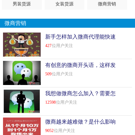
男装货源
女装货源
微商营销
微商营销
新手怎样加入微商代理能快速
赚钱？
427
位用户关注
有创意的微商开头语，这样发
朋友圈成交率翻十倍！
509
位用户关注
我想做微商怎么加入？需要怎
么做？
12598
位用户关注
微商越来越难做？是什么影响
你稳定出单？
9052
位用户关注