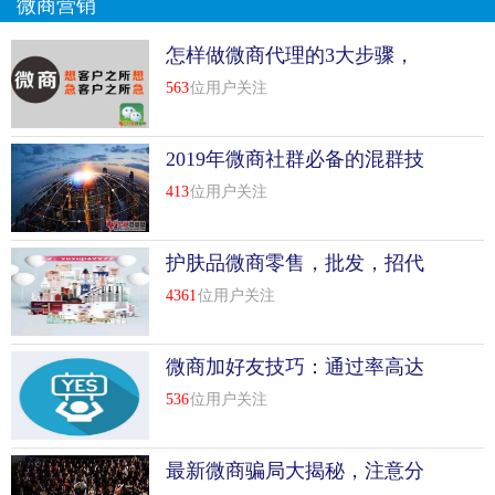
微商营销
怎样做微商代理的3大步骤，
不看后悔！
563
位用户关注
2019年微商社群必备的混群技
巧
413
位用户关注
护肤品微商零售，批发，招代
理
4361
位用户关注
微商加好友技巧：通过率高达
99%的四句话术
536
位用户关注
最新微商骗局大揭秘，注意分