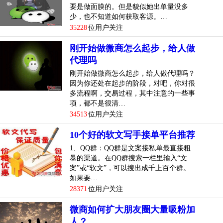
要是做面膜的。但是貌似她出单量没多
少，也不知道如何获取客源。…
35228
位用户关注
刚开始做微商怎么起步，给人做
代理吗
刚开始做微商怎么起步，给人做代理吗？
因为你还处在起步的阶段，对吧，你对很
多流程啊，交易过程，其中注意的一些事
项，都不是很清…
34513
位用户关注
10个好的软文写手接单平台推荐
1、QQ群：QQ群是文案接私单最直接粗
暴的渠道。在QQ群搜索一栏里输入“文
案”或“软文”，可以搜出成千上百个群。
如果要…
28371
位用户关注
微商如何扩大朋友圈大量吸粉加
人？