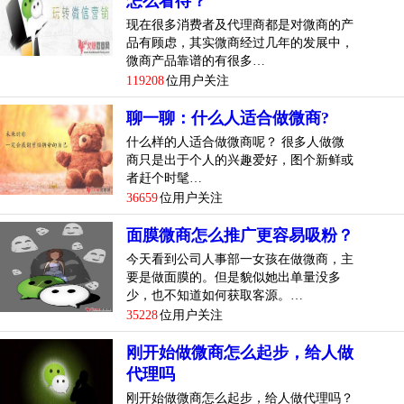
怎么看待？
现在很多消费者及代理商都是对微商的产
品有顾虑，其实微商经过几年的发展中，
微商产品靠谱的有很多…
119208
位用户关注
聊一聊：什么人适合做微商?
什么样的人适合做微商呢？ 很多人做微
商只是出于个人的兴趣爱好，图个新鲜或
者赶个时髦…
36659
位用户关注
面膜微商怎么推广更容易吸粉？
今天看到公司人事部一女孩在做微商，主
要是做面膜的。但是貌似她出单量没多
少，也不知道如何获取客源。…
35228
位用户关注
刚开始做微商怎么起步，给人做
代理吗
刚开始做微商怎么起步，给人做代理吗？