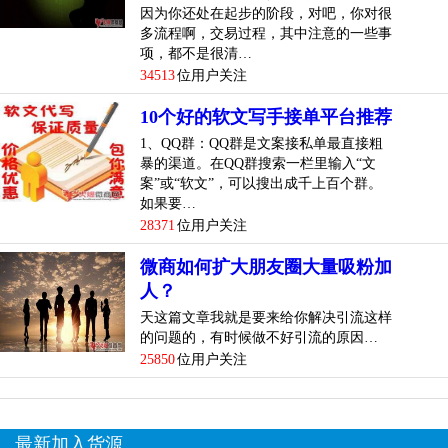
因为你还处在起步的阶段，对吧，你对很
多流程啊，交易过程，其中注意的一些事
项，都不是很清…
34513
位用户关注
10个好的软文写手接单平台推荐
1、QQ群：QQ群是文案接私单最直接粗
暴的渠道。在QQ群搜索一栏里输入“文
案”或“软文”，可以搜出成千上百个群。
如果要…
28371
位用户关注
微商如何扩大朋友圈大量吸粉加
人？
天这篇文章我就是要来给你解决引流这样
的问题的，有时候做不好引流的原因…
25850
位用户关注
最新加入货源