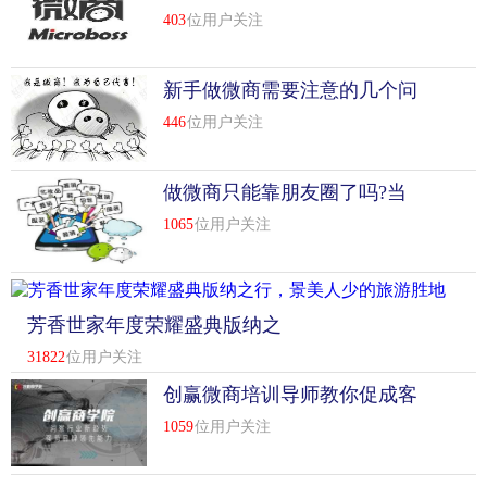
些事项必须了解
403
位用户关注
新手做微商需要注意的几个问
题
446
位用户关注
做微商只能靠朋友圈了吗?当
然不是，方法很多
1065
位用户关注
芳香世家年度荣耀盛典版纳之
行，景美人少的旅游胜地
31822
位用户关注
创赢微商培训导师教你促成客
户的二次消费
1059
位用户关注