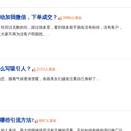
动加我微信，下单成交？
20984人喜欢
，经历过无数的坑，踩过很多雷，看到很多新手朋友没有粉丝，没有客户，
让大家不再为没客户而困扰。…
么写吸引人？
22352人喜欢
伤悲，随着气候逐渐变暖，各路美女们越发注重自己身材了…
哪些引流方法?
8897人喜欢
久的人来说，最大的困难就是没有足够的流量，不如如何有效的进行推广引