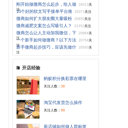
刚开始做微商怎么起步，给人做
34513
关
注
10个好的软文写手接单平台推
28371
关注
微商如何扩大朋友圈大量吸粉
25850
关注
微商减肥文案怎么写吸引人？
22352
关注
微商怎么让人主动加我微信，下
20984
关
注
一个新手如何做微商？以下方法
20754
关
注
新手微商起步技巧，应该先做什
20593
关
注
开店经验
蚂蚁积分换彩票在哪里
关注人数：
38
淘宝代发货怎么操作
关注人数：
99
新店铺如何做人群标签