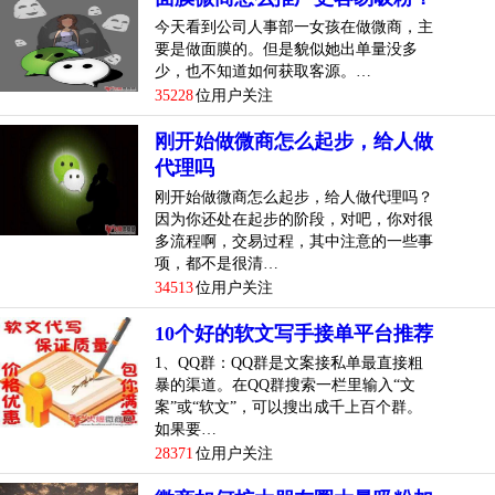
今天看到公司人事部一女孩在做微商，主
要是做面膜的。但是貌似她出单量没多
少，也不知道如何获取客源。…
35228
位用户关注
刚开始做微商怎么起步，给人做
代理吗
刚开始做微商怎么起步，给人做代理吗？
因为你还处在起步的阶段，对吧，你对很
多流程啊，交易过程，其中注意的一些事
项，都不是很清…
34513
位用户关注
10个好的软文写手接单平台推荐
1、QQ群：QQ群是文案接私单最直接粗
暴的渠道。在QQ群搜索一栏里输入“文
案”或“软文”，可以搜出成千上百个群。
如果要…
28371
位用户关注