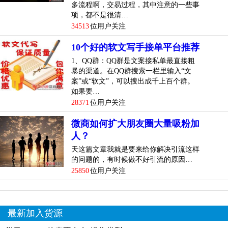
多流程啊，交易过程，其中注意的一些事
项，都不是很清…
34513
位用户关注
10个好的软文写手接单平台推荐
1、QQ群：QQ群是文案接私单最直接粗
暴的渠道。在QQ群搜索一栏里输入“文
案”或“软文”，可以搜出成千上百个群。
如果要…
28371
位用户关注
微商如何扩大朋友圈大量吸粉加
人？
天这篇文章我就是要来给你解决引流这样
的问题的，有时候做不好引流的原因…
25850
位用户关注
最新加入货源