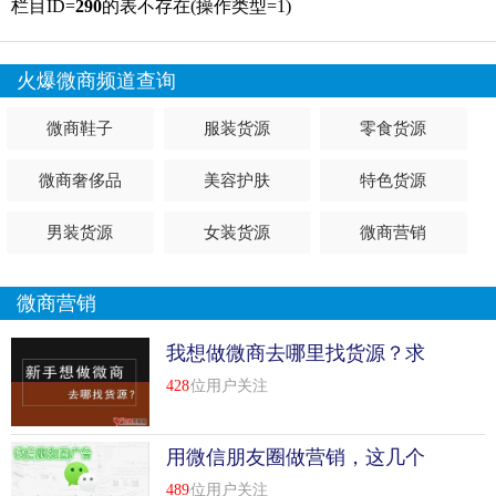
栏目ID=
290
的表不存在(操作类型=1)
火爆微商频道查询
微商鞋子
服装货源
零食货源
微商奢侈品
美容护肤
特色货源
男装货源
女装货源
微商营销
微商营销
我想做微商去哪里找货源？求
推荐
428
位用户关注
用微信朋友圈做营销，这几个
技巧一定要知道！
489
位用户关注