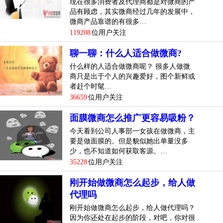
现在很多消费者及代理商都是对微商的产
品有顾虑，其实微商经过几年的发展中，
微商产品靠谱的有很多…
119208
位用户关注
聊一聊：什么人适合做微商?
什么样的人适合做微商呢？ 很多人做微
商只是出于个人的兴趣爱好，图个新鲜或
者赶个时髦…
36659
位用户关注
面膜微商怎么推广更容易吸粉？
今天看到公司人事部一女孩在做微商，主
要是做面膜的。但是貌似她出单量没多
少，也不知道如何获取客源。…
35228
位用户关注
刚开始做微商怎么起步，给人做
代理吗
刚开始做微商怎么起步，给人做代理吗？
因为你还处在起步的阶段，对吧，你对很