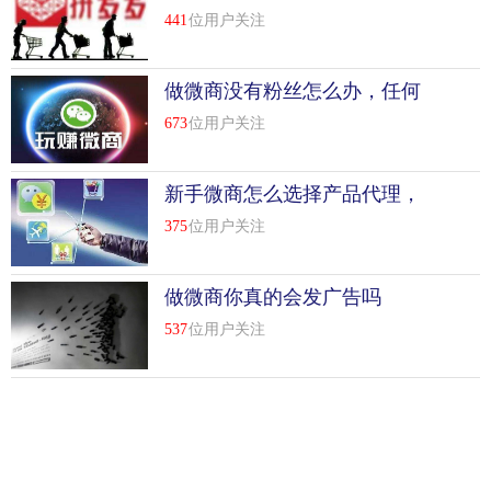
何选择比较好
441
位用户关注
做微商没有粉丝怎么办，任何
快速加微商粉经验分享
673
位用户关注
新手微商怎么选择产品代理，
微商代理产品技巧
375
位用户关注
做微商你真的会发广告吗
537
位用户关注
Copyright © 2022 火爆微商网
苏ICP备2021031205号-1