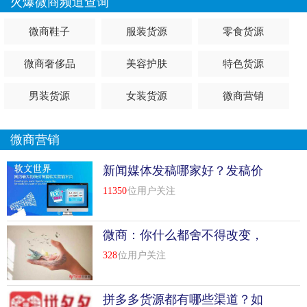
火爆微商频道查询
微商鞋子
服装货源
零食货源
微商奢侈品
美容护肤
特色货源
男装货源
女装货源
微商营销
微商营销
新闻媒体发稿哪家好？发稿价
格多少钱？
11350
位用户关注
微商：你什么都舍不得改变，
还谈什么未来！
328
位用户关注
拼多多货源都有哪些渠道？如