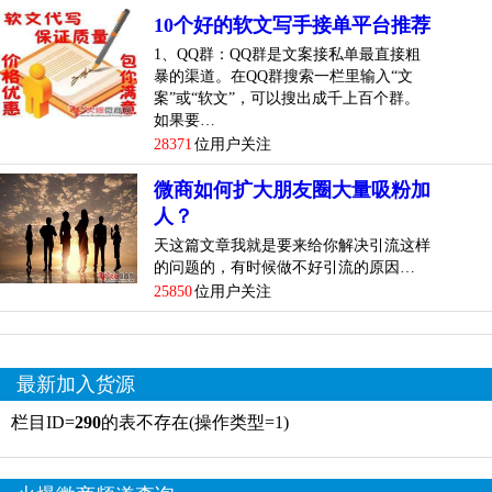
10个好的软文写手接单平台推荐
1、QQ群：QQ群是文案接私单最直接粗
暴的渠道。在QQ群搜索一栏里输入“文
案”或“软文”，可以搜出成千上百个群。
如果要…
28371
位用户关注
微商如何扩大朋友圈大量吸粉加
人？
天这篇文章我就是要来给你解决引流这样
的问题的，有时候做不好引流的原因…
25850
位用户关注
最新加入货源
栏目ID=
290
的表不存在(操作类型=1)