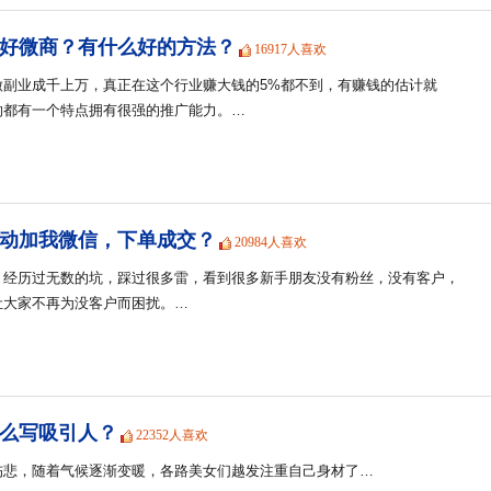
好微商？有什么好的方法？
16917人喜欢
做副业成千上万，真正在这个行业赚大钱的5%都不到，有赚钱的估计就
的都有一个特点拥有很强的推广能力。…
动加我微信，下单成交？
20984人喜欢
，经历过无数的坑，踩过很多雷，看到很多新手朋友没有粉丝，没有客户，
让大家不再为没客户而困扰。…
么写吸引人？
22352人喜欢
伤悲，随着气候逐渐变暖，各路美女们越发注重自己身材了…