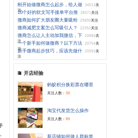
刚开始做微商怎么起步，给人做
34513
关
注
10个好的软文写手接单平台推
28371
关注
微商如何扩大朋友圈大量吸粉
25850
关注
微商减肥文案怎么写吸引人？
22352
关注
微商怎么让人主动加我微信，下
20984
关
注
一个新手如何做微商？以下方法
20754
关
注
新手微商起步技巧，应该先做什
20593
关
注
开店经验
蚂蚁积分换彩票在哪里
关注人数：
38
淘宝代发货怎么操作
关注人数：
99
手
，
新店铺如何做人群标签