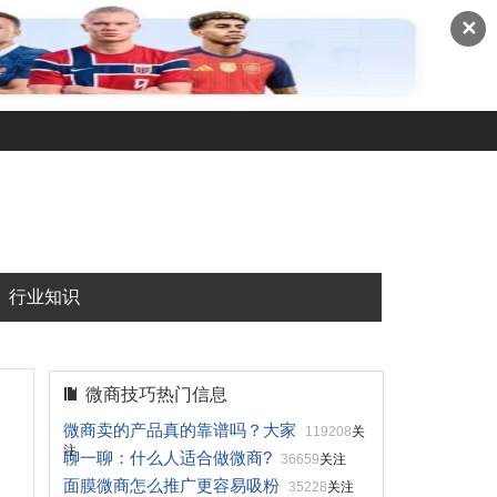
✕
行业知识
微商技巧热门信息
微商卖的产品真的靠谱吗？大家
119208
关
注
聊一聊：什么人适合做微商?
36659
关注
面膜微商怎么推广更容易吸粉
35228
关注