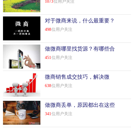
1073
位用户关注
对于微商来说，什么最重要？
498
位用户关注
做微商哪里找货源？有哪些合
适方式？
451
位用户关注
微商销售成交技巧，解决微
商“成交率低”
638
位用户关注
做微商丢单，原因都出在这些
小细节
341
位用户关注