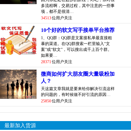
多流程啊，交易过程，其中注意的一些事
项，都不是很清…
34513
位用户关注
10个好的软文写手接单平台推荐
1、QQ群：QQ群是文案接私单最直接粗
暴的渠道。在QQ群搜索一栏里输入“文
案”或“软文”，可以搜出成千上百个群。
如果要…
28371
位用户关注
微商如何扩大朋友圈大量吸粉加
人？
天这篇文章我就是要来给你解决引流这样
的问题的，有时候做不好引流的原因…
25850
位用户关注
最新加入货源