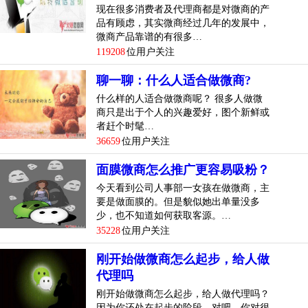
现在很多消费者及代理商都是对微商的产
品有顾虑，其实微商经过几年的发展中，
微商产品靠谱的有很多…
119208
位用户关注
聊一聊：什么人适合做微商?
什么样的人适合做微商呢？ 很多人做微
商只是出于个人的兴趣爱好，图个新鲜或
者赶个时髦…
36659
位用户关注
面膜微商怎么推广更容易吸粉？
今天看到公司人事部一女孩在做微商，主
要是做面膜的。但是貌似她出单量没多
少，也不知道如何获取客源。…
35228
位用户关注
刚开始做微商怎么起步，给人做
代理吗
刚开始做微商怎么起步，给人做代理吗？
因为你还处在起步的阶段，对吧，你对很