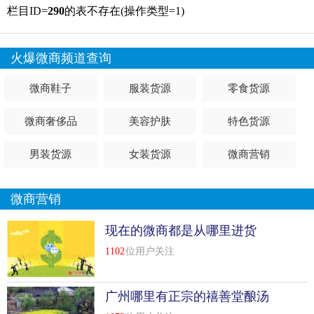
栏目ID=
290
的表不存在(操作类型=1)
火爆微商频道查询
微商鞋子
服装货源
零食货源
微商奢侈品
美容护肤
特色货源
男装货源
女装货源
微商营销
微商营销
现在的微商都是从哪里进货
的？
1102
位用户关注
广州哪里有正宗的禧善堂酿汤
店？