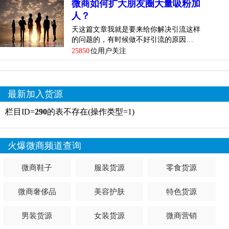
微商如何扩大朋友圈大量吸粉加
人？
天这篇文章我就是要来给你解决引流这样
的问题的，有时候做不好引流的原因…
25850
位用户关注
最新加入货源
栏目ID=
290
的表不存在(操作类型=1)
火爆微商频道查询
微商鞋子
服装货源
零食货源
微商奢侈品
美容护肤
特色货源
男装货源
女装货源
微商营销