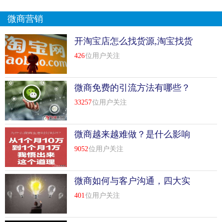
微商营销
开淘宝店怎么找货源,淘宝找货
源两大技巧
426
位用户关注
微商免费的引流方法有哪些？
33257
位用户关注
微商越来越难做？是什么影响
你稳定出单？
9052
位用户关注
微商如何与客户沟通，四大实
用沟通技巧分享
401
位用户关注