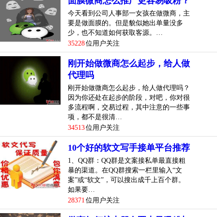
面膜微商怎么推广更容易吸粉？
今天看到公司人事部一女孩在做微商，主
要是做面膜的。但是貌似她出单量没多
少，也不知道如何获取客源。…
35228
位用户关注
刚开始做微商怎么起步，给人做
代理吗
刚开始做微商怎么起步，给人做代理吗？
因为你还处在起步的阶段，对吧，你对很
多流程啊，交易过程，其中注意的一些事
项，都不是很清…
34513
位用户关注
10个好的软文写手接单平台推荐
1、QQ群：QQ群是文案接私单最直接粗
暴的渠道。在QQ群搜索一栏里输入“文
案”或“软文”，可以搜出成千上百个群。
如果要…
28371
位用户关注