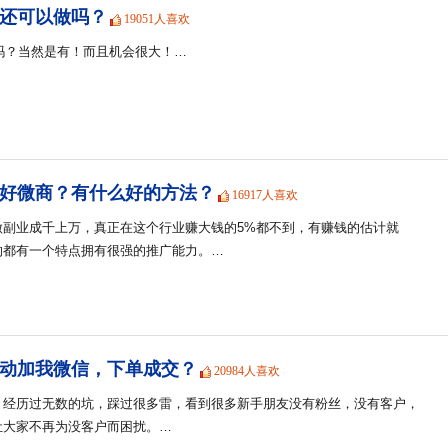
商还可以做吗？
19051人喜欢
会吗？当然是有！而且机会很大！…
好微商？有什么好的方法？
16917人喜欢
做副业成千上万，真正在这个行业赚大钱的5%都不到，有赚钱的估计就
的都有一个特点拥有很强的推广能力。…
动加我微信，下单成交？
20984人喜欢
，经历过无数的坑，踩过很多雷，看到很多新手朋友没有粉丝，没有客户，
让大家不再为没客户而困扰。…