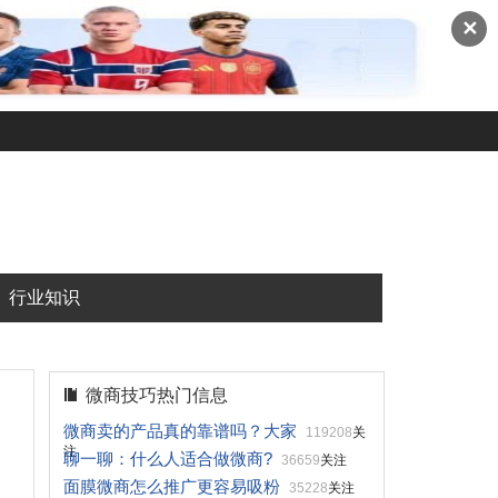
✕
行业知识
微商技巧热门信息
微商卖的产品真的靠谱吗？大家
119208
关
注
聊一聊：什么人适合做微商?
36659
关注
面膜微商怎么推广更容易吸粉
35228
关注