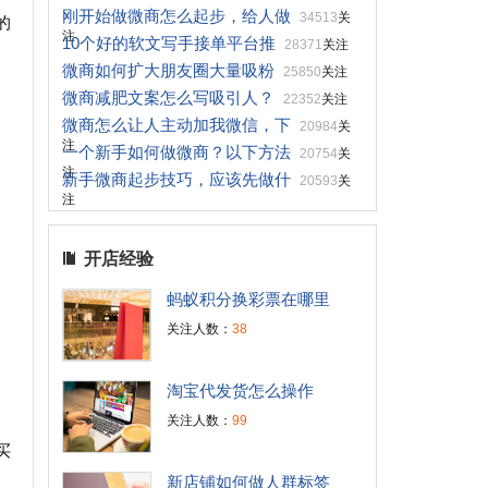
刚开始做微商怎么起步，给人做
34513
关
的
注
10个好的软文写手接单平台推
28371
关注
微商如何扩大朋友圈大量吸粉
25850
关注
微商减肥文案怎么写吸引人？
22352
关注
微商怎么让人主动加我微信，下
20984
关
注
一个新手如何做微商？以下方法
20754
关
注
新手微商起步技巧，应该先做什
20593
关
注
开店经验
蚂蚁积分换彩票在哪里
关注人数：
38
淘宝代发货怎么操作
关注人数：
99
买
新店铺如何做人群标签