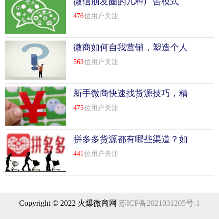
微信朋友圈的几种广告模式
476
位用户关注
微商如何自我营销，塑造个人
信任感?
563
位用户关注
新手微商快速找货源技巧，精
准找货源技巧
475
位用户关注
拼多多货源都有哪些渠道？如
何选择比较好
441
位用户关注
Copyright © 2022 火爆微商网
苏ICP备2021031205号-1