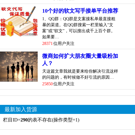
10个好的软文写手接单平台推荐
1、QQ群：QQ群是文案接私单最直接粗
暴的渠道。在QQ群搜索一栏里输入“文
案”或“软文”，可以搜出成千上百个群。
如果要…
28371
位用户关注
微商如何扩大朋友圈大量吸粉加
人？
天这篇文章我就是要来给你解决引流这样
的问题的，有时候做不好引流的原因…
25850
位用户关注
最新加入货源
栏目ID=
290
的表不存在(操作类型=1)