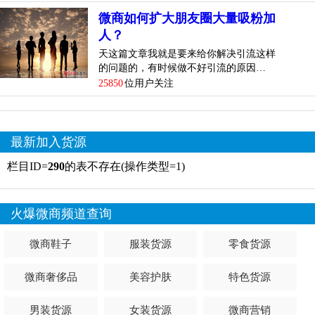
微商如何扩大朋友圈大量吸粉加
人？
天这篇文章我就是要来给你解决引流这样
的问题的，有时候做不好引流的原因…
25850
位用户关注
最新加入货源
栏目ID=
290
的表不存在(操作类型=1)
火爆微商频道查询
微商鞋子
服装货源
零食货源
微商奢侈品
美容护肤
特色货源
男装货源
女装货源
微商营销