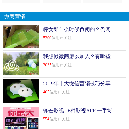
微商营销
棒女郎什么时候倒闭的？倒闭
原因是什么？
5200
位用户关注
我想做微商怎么加入？有哪些
流程介绍？
3035
位用户关注
2019年十大微信营销技巧分享
465
位用户关注
锋芒影视 16种影视APP 一手货
源 全网最低价 日赚上千
554
位用户关注