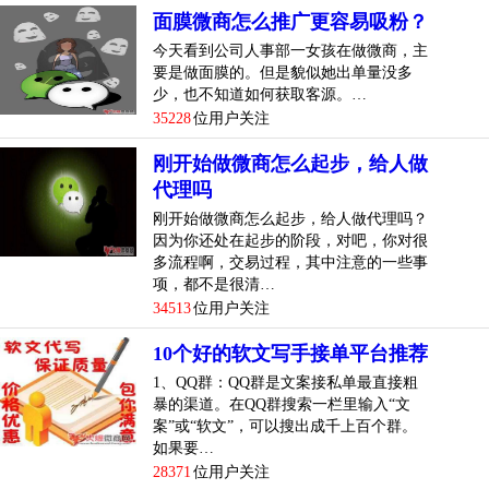
面膜微商怎么推广更容易吸粉？
今天看到公司人事部一女孩在做微商，主
要是做面膜的。但是貌似她出单量没多
少，也不知道如何获取客源。…
35228
位用户关注
刚开始做微商怎么起步，给人做
代理吗
刚开始做微商怎么起步，给人做代理吗？
因为你还处在起步的阶段，对吧，你对很
多流程啊，交易过程，其中注意的一些事
项，都不是很清…
34513
位用户关注
10个好的软文写手接单平台推荐
1、QQ群：QQ群是文案接私单最直接粗
暴的渠道。在QQ群搜索一栏里输入“文
案”或“软文”，可以搜出成千上百个群。
如果要…
28371
位用户关注