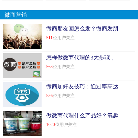
微商营销
微商朋友圈怎么发？微商发朋
友圈技巧
511
位用户关注
怎样做微商代理的3大步骤，
不看后悔！
563
位用户关注
微商加好友技巧：通过率高达
99%的四句话术
536
位用户关注
做微商代理什么产品好？氧趣
活氧应用产品怎么样？
1020
位用户关注