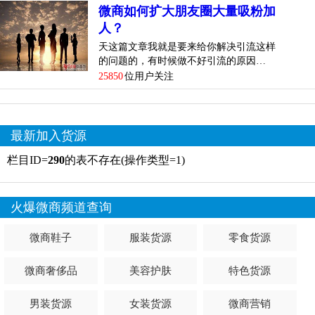
微商如何扩大朋友圈大量吸粉加
人？
天这篇文章我就是要来给你解决引流这样
的问题的，有时候做不好引流的原因…
25850
位用户关注
最新加入货源
栏目ID=
290
的表不存在(操作类型=1)
火爆微商频道查询
微商鞋子
服装货源
零食货源
微商奢侈品
美容护肤
特色货源
男装货源
女装货源
微商营销