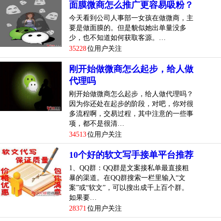
面膜微商怎么推广更容易吸粉？
今天看到公司人事部一女孩在做微商，主
要是做面膜的。但是貌似她出单量没多
少，也不知道如何获取客源。…
35228
位用户关注
刚开始做微商怎么起步，给人做
代理吗
刚开始做微商怎么起步，给人做代理吗？
因为你还处在起步的阶段，对吧，你对很
多流程啊，交易过程，其中注意的一些事
项，都不是很清…
34513
位用户关注
10个好的软文写手接单平台推荐
1、QQ群：QQ群是文案接私单最直接粗
暴的渠道。在QQ群搜索一栏里输入“文
案”或“软文”，可以搜出成千上百个群。
如果要…
28371
位用户关注