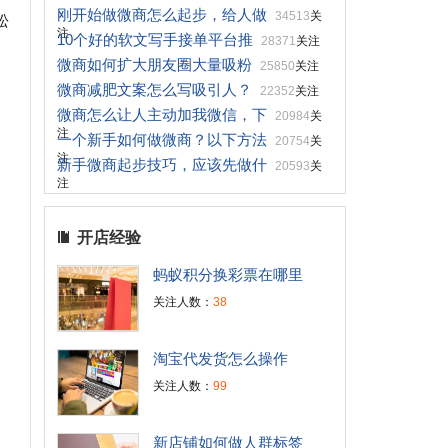
刚开始做微商怎么起步，给人做
34513
关
松
注
10个好的软文写手接单平台推
28371
关注
微商如何扩大朋友圈大量吸粉
25850
关注
微商减肥文案怎么写吸引人？
22352
关注
微商怎么让人主动加我微信，下
20984
关
注
一个新手如何做微商？以下方法
20754
关
注
新手微商起步技巧，应该先做什
20593
关
注
开店经验
蚂蚁积分换彩票在哪里
关注人数：
38
淘宝代发货怎么操作
关注人数：
99
、
新店铺如何做人群标签