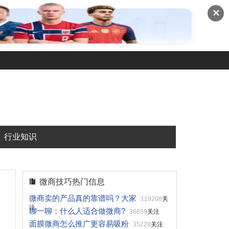
✕
行业知识
微商技巧热门信息
微商卖的产品真的靠谱吗？大家
119208
关
注
聊一聊：什么人适合做微商?
36659
关注
面膜微商怎么推广更容易吸粉
35228
关注