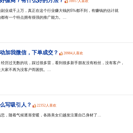
好微商？有什么好的方法？
16917人喜欢
做副业成千上万，真正在这个行业赚大钱的5%都不到，有赚钱的估计就
的都有一个特点拥有很强的推广能力。…
动加我微信，下单成交？
20984人喜欢
，经历过无数的坑，踩过很多雷，看到很多新手朋友没有粉丝，没有客户，
让大家不再为没客户而困扰。…
么写吸引人？
22352人喜欢
伤悲，随着气候逐渐变暖，各路美女们越发注重自己身材了…