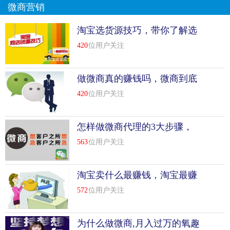
微商营销
淘宝选货源技巧，带你了解选
货源几个事项
420
位用户关注
做微商真的赚钱吗，微商到底
能不能赚钱
420
位用户关注
怎样做微商代理的3大步骤，
不看后悔！
563
位用户关注
淘宝卖什么最赚钱，淘宝最赚
钱产品推荐
572
位用户关注
为什么做微商,月入过万的氧趣