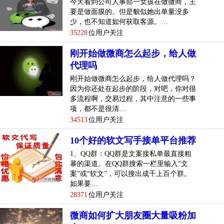
今天看到公司人事部一女孩在做微商，主
要是做面膜的。但是貌似她出单量没多
少，也不知道如何获取客源。…
35228
位用户关注
刚开始做微商怎么起步，给人做
代理吗
刚开始做微商怎么起步，给人做代理吗？
因为你还处在起步的阶段，对吧，你对很
多流程啊，交易过程，其中注意的一些事
项，都不是很清…
34513
位用户关注
10个好的软文写手接单平台推荐
1、QQ群：QQ群是文案接私单最直接粗
暴的渠道。在QQ群搜索一栏里输入“文
案”或“软文”，可以搜出成千上百个群。
如果要…
28371
位用户关注
微商如何扩大朋友圈大量吸粉加