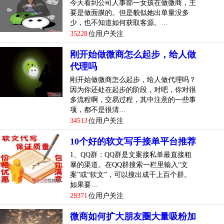
今天看到公司人事部一女孩在做微商，主
要是做面膜的。但是貌似她出单量没多
少，也不知道如何获取客源。…
35228
位用户关注
刚开始做微商怎么起步，给人做
代理吗
刚开始做微商怎么起步，给人做代理吗？
因为你还处在起步的阶段，对吧，你对很
多流程啊，交易过程，其中注意的一些事
项，都不是很清…
34513
位用户关注
10个好的软文写手接单平台推荐
1、QQ群：QQ群是文案接私单最直接粗
暴的渠道。在QQ群搜索一栏里输入“文
案”或“软文”，可以搜出成千上百个群。
如果要…
28371
位用户关注
微商如何扩大朋友圈大量吸粉加