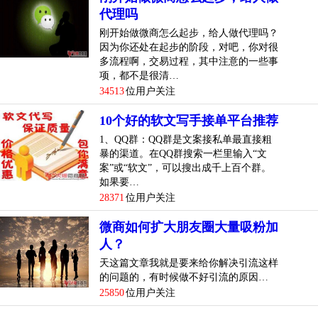
代理吗
刚开始做微商怎么起步，给人做代理吗？
因为你还处在起步的阶段，对吧，你对很
多流程啊，交易过程，其中注意的一些事
项，都不是很清…
34513
位用户关注
10个好的软文写手接单平台推荐
1、QQ群：QQ群是文案接私单最直接粗
暴的渠道。在QQ群搜索一栏里输入“文
案”或“软文”，可以搜出成千上百个群。
如果要…
28371
位用户关注
微商如何扩大朋友圈大量吸粉加
人？
天这篇文章我就是要来给你解决引流这样
的问题的，有时候做不好引流的原因…
25850
位用户关注