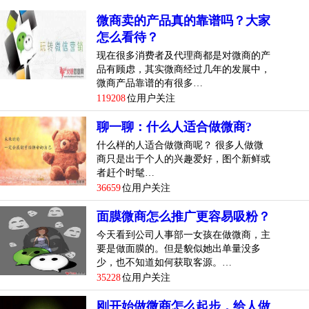
微商卖的产品真的靠谱吗？大家
怎么看待？
现在很多消费者及代理商都是对微商的产
品有顾虑，其实微商经过几年的发展中，
微商产品靠谱的有很多…
119208
位用户关注
聊一聊：什么人适合做微商?
什么样的人适合做微商呢？ 很多人做微
商只是出于个人的兴趣爱好，图个新鲜或
者赶个时髦…
36659
位用户关注
面膜微商怎么推广更容易吸粉？
今天看到公司人事部一女孩在做微商，主
要是做面膜的。但是貌似她出单量没多
少，也不知道如何获取客源。…
35228
位用户关注
刚开始做微商怎么起步，给人做