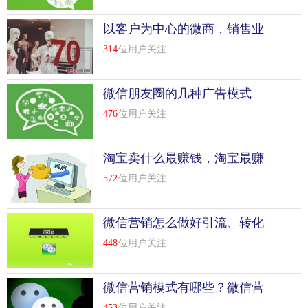
以客户为中心的微商，销售业
绩要高60%以上！
314
位用户关注
微信朋友圈的几种广告模式
476
位用户关注
淘宝卖什么最赚钱，淘宝最赚
钱产品推荐
572
位用户关注
微信营销怎么做好引流、转化
和复购？
448
位用户关注
微信营销模式有哪些？微信营
销模式分析
453
位用户关注