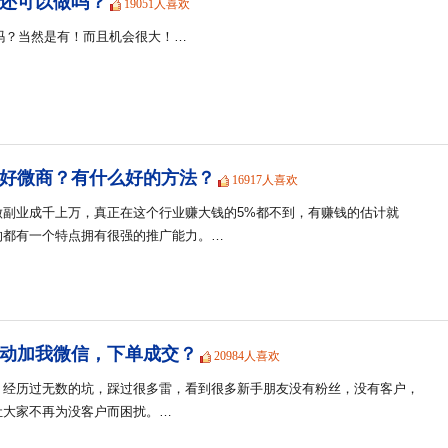
商还可以做吗？
19051人喜欢
会吗？当然是有！而且机会很大！…
好微商？有什么好的方法？
16917人喜欢
做副业成千上万，真正在这个行业赚大钱的5%都不到，有赚钱的估计就
的都有一个特点拥有很强的推广能力。…
动加我微信，下单成交？
20984人喜欢
，经历过无数的坑，踩过很多雷，看到很多新手朋友没有粉丝，没有客户，
让大家不再为没客户而困扰。…