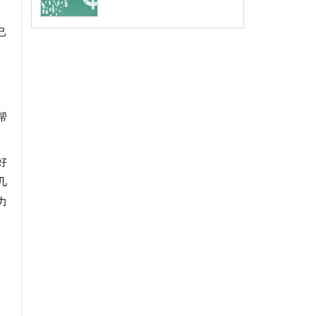
己
帮
好
几
力