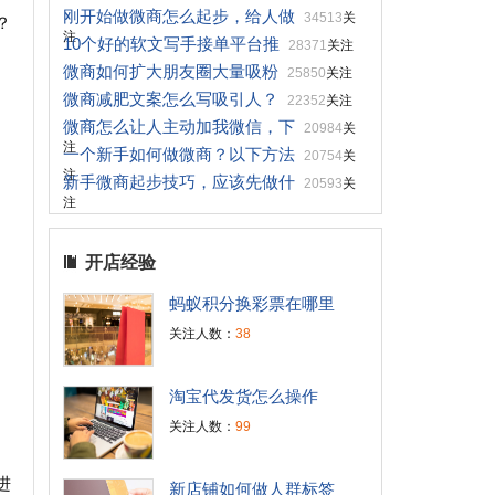
刚开始做微商怎么起步，给人做
34513
关
？
注
10个好的软文写手接单平台推
28371
关注
微商如何扩大朋友圈大量吸粉
25850
关注
微商减肥文案怎么写吸引人？
22352
关注
微商怎么让人主动加我微信，下
20984
关
注
一个新手如何做微商？以下方法
20754
关
注
新手微商起步技巧，应该先做什
20593
关
注
开店经验
蚂蚁积分换彩票在哪里
关注人数：
38
淘宝代发货怎么操作
关注人数：
99
进
新店铺如何做人群标签