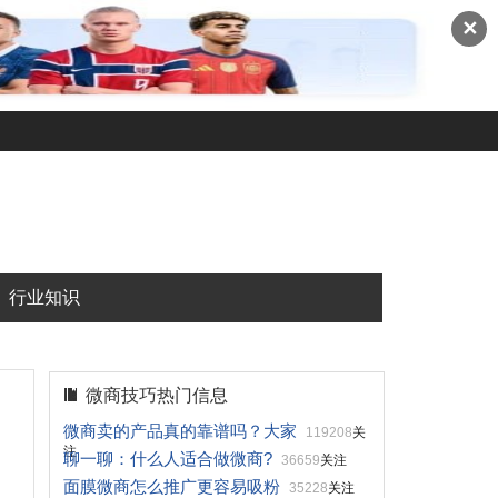
✕
行业知识
微商技巧热门信息
微商卖的产品真的靠谱吗？大家
119208
关
注
聊一聊：什么人适合做微商?
36659
关注
面膜微商怎么推广更容易吸粉
35228
关注