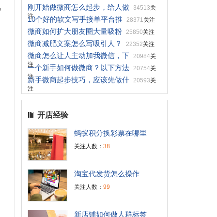
刚开始做微商怎么起步，给人做
34513
关
户
注
10个好的软文写手接单平台推
28371
关注
微商如何扩大朋友圈大量吸粉
25850
关注
微商减肥文案怎么写吸引人？
22352
关注
微商怎么让人主动加我微信，下
20984
关
注
一个新手如何做微商？以下方法
20754
关
注
新手微商起步技巧，应该先做什
20593
关
注
开店经验
蚂蚁积分换彩票在哪里
关注人数：
38
淘宝代发货怎么操作
关注人数：
99
新店铺如何做人群标签