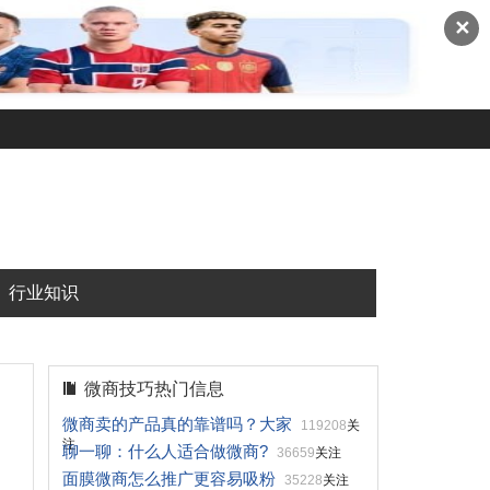
✕
行业知识
微商技巧热门信息
微商卖的产品真的靠谱吗？大家
119208
关
注
聊一聊：什么人适合做微商?
36659
关注
面膜微商怎么推广更容易吸粉
35228
关注