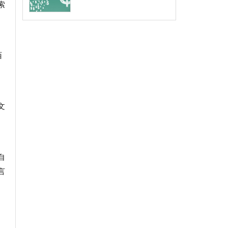
索
陌
文
自
言