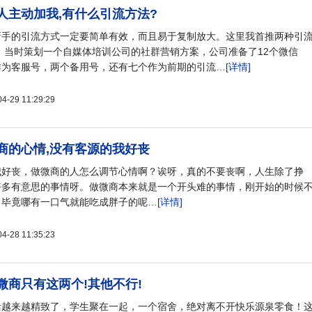
人主动加我,有什么引流方法?
新手的引流方式一定要简单有效，而且易于复制放大。这里我首推两种引
，当时策划一个自媒体培训公司的社群营销方案，公司准备了12个微信
作为客服号，两个备用号，还有七个作为前期的引流…
[详情]
29 11:29:29
商的心情,没有客源的我好丧
我好丧，做微商的人怎么调节心情啊？诶呀，真的不要丧啊，人生除了挣
好多有意思的事情呀。做微商本来就是一个开头难的事情，刚开始的时候
，毕竟哪有一口气就能吃成胖子的呢…
[详情]
28 11:35:23
微商只有这两个!其他不行!
活越来越精致了，学生聚在一起，一个宿舍，绝对离不开快乐源泉零食！