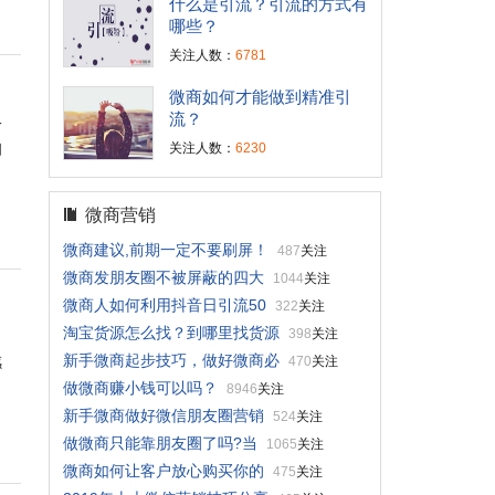
什么是引流？引流的方式有
哪些？
关注人数：
6781
微商如何才能做到精准引
流？
一
扣
关注人数：
6230
微商营销
微商建议,前期一定不要刷屏！
487
关注
微商发朋友圈不被屏蔽的四大
1044
关注
微商人如何利用抖音日引流50
322
关注
淘宝货源怎么找？到哪里找货源
398
关注
，
新手微商起步技巧，做好微商必
感
470
关注
做微商赚小钱可以吗？
8946
关注
新手微商做好微信朋友圈营销
524
关注
做微商只能靠朋友圈了吗?当
1065
关注
微商如何让客户放心购买你的
475
关注