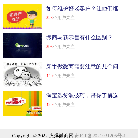
如何维护好老客户？让他们继
续买单
328
位用户关注
微商与新零售有什么区别？
395
位用户关注
新手做微商需要注意的几个问
题
446
位用户关注
淘宝选货源技巧，带你了解选
货源几个事项
420
位用户关注
Copyright © 2022 火爆微商网
苏ICP备2021031205号-1